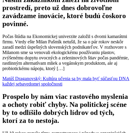
prostredí, preto už dnes dobrovoľne
zavádzame inovácie, ktoré budú čoskoro
povinné.
Počas štúdia na Ekonomickej univerzite založil s dvomi kamarátmi
firmu. Vtedy ešte Milan Pašmík netušil, že sa o pár rokov neskôr
zaradí medzi úspešných slovenských podnikateľov. V rozhovore s
Milanom sme sa venovali ekologickému používaniu plastov,
zvýšenému dopytu ovocných a zeleninových štiav počas pandémie,
rastlinným alternatívam mliek a vegánskym produktom, ale aj
probiotickému nápoju, ktorý […]
Matúš Draganovský: Kultúra učenia sa by mala byť súčasťou DNA
každej sebavedomej spoločnosti
Prospelo by nám viac rastového myslenia
a ochoty robiť chyby. Na politickej scéne
by to odlíšilo dobrých lídrov od tých,
ktorí za to nestoja.