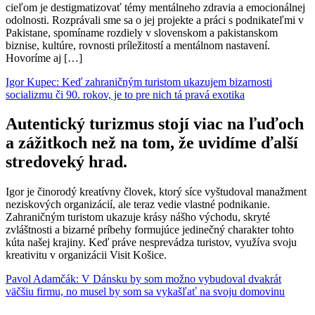
cieľom je destigmatizovať témy mentálneho zdravia a emocionálnej
odolnosti. Rozprávali sme sa o jej projekte a práci s podnikateľmi v
Pakistane, spomíname rozdiely v slovenskom a pakistanskom
biznise, kultúre, rovnosti príležitostí a mentálnom nastavení.
Hovoríme aj […]
Igor Kupec: Keď zahraničným turistom ukazujem bizarnosti
socializmu či 90. rokov, je to pre nich tá pravá exotika
Autentický turizmus stojí viac na ľuďoch
a zážitkoch než na tom, že uvidíme ďalší
stredoveký hrad.
Igor je činorodý kreatívny človek, ktorý síce vyštudoval manažment
neziskových organizácií, ale teraz vedie vlastné podnikanie.
Zahraničným turistom ukazuje krásy nášho východu, skryté
zvláštnosti a bizarné príbehy formujúce jedinečný charakter tohto
kúta našej krajiny. Keď práve nesprevádza turistov, využíva svoju
kreativitu v organizácii Visit Košice.
Pavol Adamčák: V Dánsku by som možno vybudoval dvakrát
väčšiu firmu, no musel by som sa vykašľať na svoju domovinu