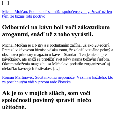
[…]
Michal Molčan: Podnikateľ sa môže spoločensky angažovať už len
tým, že biznis robí poctivo
Odborníci na kávu boli voči zákazníkom
arogantní, snáď už z toho vyrástli.
Michal Molčan je z Nitry a s podnikaním začínal už ako 20-ročný.
Prerazil v kávovom biznise vďaka tomu, že založil vizuálne pekný a
obsahovo prínosný magazín o káve – Standart. Ten je nielen pre
kávičkárov, ale snaží sa priblížiť svet kávy najmä bežným ľuďom.
Okrem založenia magazínu sa Michalovi podarilo zorganizovať aj
niekoľko kávových festivalov. […]
Roman Martinovič: Súcit nikomu nepomôže. Vážim si každého, kto
za postihnutým vidí v prvom rade človeka
Ak je to v mojich silách, som voči
spoločnosti povinný spraviť niečo
užitočné.