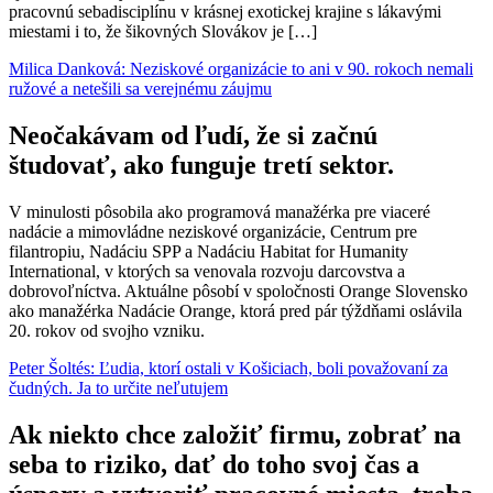
pracovnú sebadisciplínu v krásnej exotickej krajine s lákavými
miestami i to, že šikovných Slovákov je […]
Milica Danková: Neziskové organizácie to ani v 90. rokoch nemali
ružové a netešili sa verejnému záujmu
Neočakávam od ľudí, že si začnú
študovať, ako funguje tretí sektor.
V minulosti pôsobila ako programová manažérka pre viaceré
nadácie a mimovládne neziskové organizácie, Centrum pre
filantropiu, Nadáciu SPP a Nadáciu Habitat for Humanity
International, v ktorých sa venovala rozvoju darcovstva a
dobrovoľníctva. Aktuálne pôsobí v spoločnosti Orange Slovensko
ako manažérka Nadácie Orange, ktorá pred pár týždňami oslávila
20. rokov od svojho vzniku.
Peter Šoltés: Ľudia, ktorí ostali v Košiciach, boli považovaní za
čudných. Ja to určite neľutujem
Ak niekto chce založiť firmu, zobrať na
seba to riziko, dať do toho svoj čas a