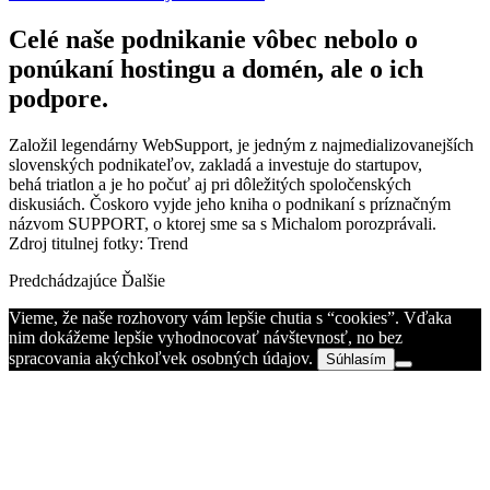
Celé naše podnikanie vôbec nebolo o
ponúkaní hostingu a domén, ale o ich
podpore.
Založil legendárny WebSupport, je jedným z najmedializovanejších
slovenských podnikateľov, zakladá a investuje do startupov,
behá triatlon a je ho počuť aj pri dôležitých spoločenských
diskusiách. Čoskoro vyjde jeho kniha o podnikaní s príznačným
názvom SUPPORT, o ktorej sme sa s Michalom porozprávali.
Zdroj titulnej fotky: Trend
Predchádzajúce
Ďalšie
Vieme, že naše rozhovory vám lepšie chutia s “cookies”. Vďaka
nim dokážeme lepšie vyhodnocovať návštevnosť, no bez
spracovania akýchkoľvek osobných údajov.
Súhlasím