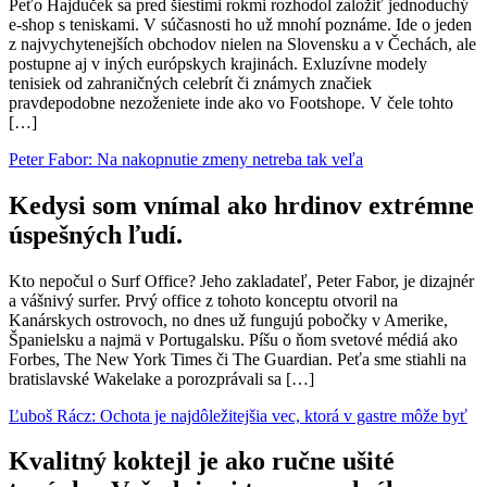
Peťo Hajduček sa pred šiestimi rokmi rozhodol založiť jednoduchý
e-shop s teniskami. V súčasnosti ho už mnohí poznáme. Ide o jeden
z najvychytenejších obchodov nielen na Slovensku a v Čechách, ale
postupne aj v iných európskych krajinách. Exluzívne modely
tenisiek od zahraničných celebrít či známych značiek
pravdepodobne nezoženiete inde ako vo Footshope. V čele tohto
[…]
Peter Fabor: Na nakopnutie zmeny netreba tak veľa
Kedysi som vnímal ako hrdinov extrémne
úspešných ľudí.
Kto nepočul o Surf Office? Jeho zakladateľ, Peter Fabor, je dizajnér
a vášnivý surfer. Prvý office z tohoto konceptu otvoril na
Kanárskych ostrovoch, no dnes už fungujú pobočky v Amerike,
Španielsku a najmä v Portugalsku. Píšu o ňom svetové médiá ako
Forbes, The New York Times či The Guardian. Peťa sme stiahli na
bratislavské Wakelake a porozprávali sa […]
Ľuboš Rácz: Ochota je najdôležitejšia vec, ktorá v gastre môže byť
Kvalitný koktejl je ako ručne ušité