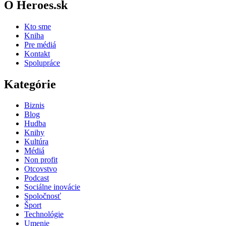
O Heroes.sk
Kto sme
Kniha
Pre médiá
Kontakt
Spolupráce
Kategórie
Biznis
Blog
Hudba
Knihy
Kultúra
Médiá
Non profit
Otcovstvo
Podcast
Sociálne inovácie
Spoločnosť
Šport
Technológie
Umenie