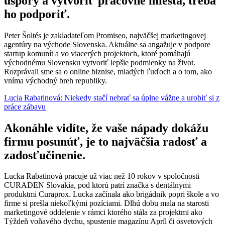
úspory a vytvoriť pracovné miesta, treba
ho podporiť.
Peter Šoltés je zakladateľom Promiseo, najväčšej marketingovej
agentúry na východe Slovenska. Aktuálne sa angažuje v podpore
startup komunít a vo viacerých projektoch, ktoré pomáhajú
východnému Slovensku vytvoriť lepšie podmienky na život.
Rozprávali sme sa o online biznise, mladých ľuďoch a o tom, ako
vníma východný breh republiky.
Lucia Rabatinová: Niekedy stačí nebrať sa úplne vážne a urobiť si z
práce zábavu
Akonáhle vidíte, že vaše nápady dokážu
firmu posunúť, je to najväčšia radosť a
zadosťučinenie.
Lucka Rabatinová pracuje už viac než 10 rokov v spoločnosti
CURADEN Slovakia, pod ktorú patrí značka s dentálnymi
produktmi Curaprox. Lucka začínala ako brigádnik popri škole a vo
firme si prešla niekoľkými pozíciami. Dlhú dobu mala na starosti
marketingové oddelenie v rámci ktorého stála za projektmi ako
Týždeň voňavého dychu, spustenie magazínu Apríl či osvetových