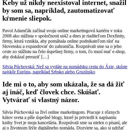
Keby už nikdy neexistoval internet, snažil
by som sa, napríklad, zautomatizovať
kŕmenie sliepok.
Pavol Adamčák začínal svoju online marketingovú kariéru v roku
2008 ako stážista v spoločnosti ui42 a dnes je riaditeľom Dexfinity,
firmy, ktorá vznikla, aby pomáhala online podnikateľom rásť na
Slovensku a expandovať do zahraničia. Rozprávali sme sa o jeho
ceste zo stážistu na čelo úspešnej firmy, o tom, čo musí mať e-shop,
aby dokázal preraziť […]
Silvia Púchovská: Než sa vydáte na nomádsku cestu do Ázie, skúste
najskôr Európu, napríklad Srbsko alebo Gruzínsko
Ide mi o to, aby som ukázala, že sa dá žiť
aj ináč, keď človek chce. Skúšať.
Vytvárať si vlastný názor.
Silvia Púchovská sa živí online marketingom. Pracuje z rôznych
kútov sveta a píše úspešné blogy, ktoré ju priviedli k napísaniu
knihy Svet je moja kancelária. Rozprávali sme sa nielen o písaní, ale
aj o životnom štýle digitálneho nomáda. Dozviete sa, ako si udržať