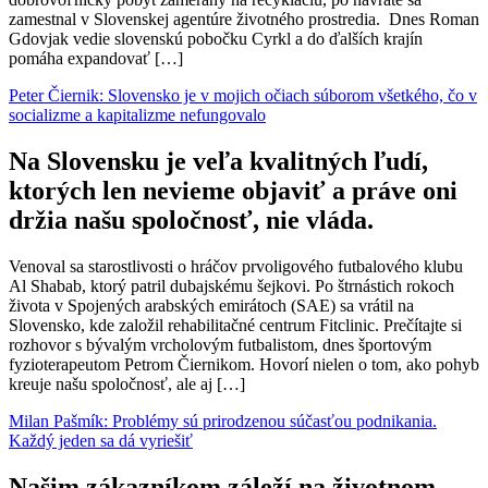
zamestnal v Slovenskej agentúre životného prostredia. Dnes Roman
Gdovjak vedie slovenskú pobočku Cyrkl a do ďalších krajín
pomáha expandovať […]
Peter Čiernik: Slovensko je v mojich očiach súborom všetkého, čo v
socializme a kapitalizme nefungovalo
Na Slovensku je veľa kvalitných ľudí,
ktorých len nevieme objaviť a práve oni
držia našu spoločnosť, nie vláda.
Venoval sa starostlivosti o hráčov prvoligového futbalového klubu
Al Shabab, ktorý patril dubajskému šejkovi. Po štrnástich rokoch
života v Spojených arabských emirátoch (SAE) sa vrátil na
Slovensko, kde založil rehabilitačné centrum Fitclinic. Prečítajte si
rozhovor s bývalým vrcholovým futbalistom, dnes športovým
fyzioterapeutom Petrom Čiernikom. Hovorí nielen o tom, ako pohyb
kreuje našu spoločnosť, ale aj […]
Milan Pašmík: Problémy sú prirodzenou súčasťou podnikania.
Každý jeden sa dá vyriešiť
Našim zákazníkom záleží na životnom