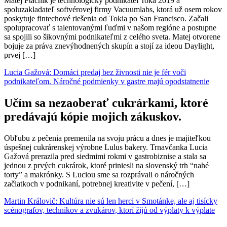
Matej Ftáčnik je technologický podnikateľ roka 2019 a
spoluzakladateľ softvérovej firmy Vacuumlabs, ktorá už osem rokov
poskytuje fintechové riešenia od Tokia po San Francisco. Začali
spolupracovať s talentovanými ľuďmi v našom regióne a postupne
sa spojili so šikovnými podnikateľmi z celého sveta. Matej otvorene
bojuje za práva znevýhodnených skupín a stojí za ideou Daylight,
prvej […]
Lucia Gažová: Domáci predaj bez živnosti nie je fér voči
podnikateľom. Náročné podmienky v gastre majú opodstatnenie
Učím sa nezaoberať cukrárkami, ktoré
predávajú kópie mojich zákuskov.
Obľubu z pečenia premenila na svoju prácu a dnes je majiteľkou
úspešnej cukrárenskej výrobne Lulus bakery. Trnavčanka Lucia
Gažová prerazila pred siedmimi rokmi v gastrobiznise a stala sa
jednou z prvých cukrárok, ktoré priniesli na slovenský trh “nahé
torty” a makrónky. S Luciou sme sa rozprávali o náročných
začiatkoch v podnikaní, potrebnej kreativite v pečení, […]
Martin Královič: Kultúra nie sú len herci v Smotánke, ale aj tisícky
scénografov, technikov a zvukárov, ktorí žijú od výplaty k výplate