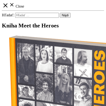
close
close
Close
Hľadať:
Kniha Meet the Heroes