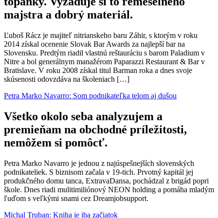
topánky. Vyžaduje si to remeselného
majstra a dobrý materiál.
Ľuboš Rácz je majiteľ nitrianskeho baru Záhir, s ktorým v roku
2014 získal ocenenie Slovak Bar Awards za najlepší bar na
Slovensku. Predtým riadil vlastnú reštauráciu s barom Paladium v
Nitre a bol generálnym manažérom Paparazzi Restaurant & Bar v
Bratislave. V roku 2008 získal titul Barman roka a dnes svoje
skúsenosti odovzdáva na školeniach […]
Petra Marko Navarro: Som podnikateľka telom aj dušou
Všetko okolo seba analyzujem a
premieňam na obchodné príležitosti,
nemôžem si pomôcť.
Petra Marko Navarro je jednou z najúspešnejších slovenských
podnikateliek. S biznisom začala v 19-tich. Prvotný kapitál jej
produkčného domu tanca, ExtravaDansa, pochádzal z brigád popri
škole. Dnes riadi mulitimiliónový NEON holding a pomáha mladým
ľuďom s veľkými snami cez Dreamjobsupport.
Michal Truban: Kniha je iba začiatok