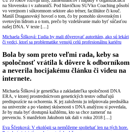
Už 10 rokov rozvíja tímy, zamestnancov i nápady v organizáciách
na Slovensku i v zahraničí. Pod hlavičkou SUVko Coaching pôsobí
vo verejnom i súkromnom sektore ako tréner, facilitátor či kouč.
Matúš Draganovský hovorí o tom, čo by pomohlo slovenským i
svetovým lídrom a o tom, prečo by vzdelávanie malo byť súčasťou
našej DNA. V texte […]
Michaela Šišková: Ľudia by mali dôverovať autoritám, ako sú lekári
či vedci, ktorí sa problematike venujú celú profesionálnu kariéru
Bola by som preto veľmi rada, keby sa
spoločnosť vrátila k dôvere k odborníkom
a neverila hocijakému článku či videu na
internete.
Michaela Šišková je genetička a zakladateľka spoločnosti DNA
ERA, v ktorej prostredníctvom genetických testov odhaľujú
predispozície na ochorenia. K jej založeniu ju inšpirovala prednáška
na univerzite a po vlastnej skúsenosti s DNA analýzou si povedala,
že by mala byť dostupná každému, kto sa chce zamerať na
prevenciu. S manželom Jakubom tak dali v roku 2018 […]
Eva Ščepková: V ekológii sa nemôžeme spoliehať len na tých hore.