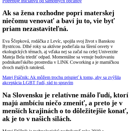
Potrebuje iniciatívu od samotných občanov
Ak sa žena rozhodne popri materskej
niečomu venovať a baví ju to, vie byť
priam nezastaviteľná.
Eva Ščepková, rodáčka z Levíc, spojila svoj život s Banskou
Bystricou. Dlhé roky sa aktívne podieľala na šírení osvety v
ekologických témach, aj vďaka nej sa začal na celej Univerzite
Mateja Bela triediť odpad. Momentálne sa venuje budovaniu
podnikateľského prostredia v LINK Coworking a je mamičkou
dvoch malých ratolestí.
Matej Ftáčnik: Ak môžem trochu prispieť k tomu, aby sa zvýšila
akceptácia LGBT ľudí, rád to spravím
Na Slovensku je relatívne málo ľudí, ktorí
majú ambíciu niečo zmeniť, a preto je v
menších krajinách o to dôležitejšie konať,
ak je to v našich silách.