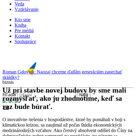
Veda
Vzdelávanie
Kto sme
Kniha
Pre médiá
Kontakt
Spolupráce
Roman Gdovjak: Naozaj chceme ďalším generáciám zanechať
skládky?
biznis
Už pri stavbe novej budovy by sme mali
Hľadať:
rozmýšľať, ako ju zhodnotíme, keď sa
raz bude búrať.
menu
O inovatívne riešenia v hospodárstve, ktoré by pomáhali v boji s
klimatickou krízou, sa zaujímal už počas štúdia ekonomických
medzinárodných vzťahov. Ako čerstvý absolvent odišiel do Číny na
dobrovoľnícky pobyt zameraný na recykláciu, po návrate sa