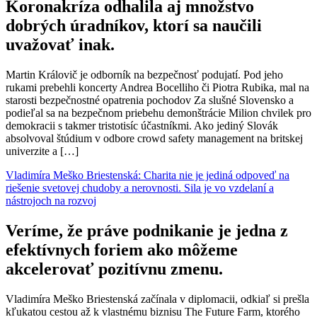
Koronakríza odhalila aj množstvo
dobrých úradníkov, ktorí sa naučili
uvažovať inak.
Martin Královič je odborník na bezpečnosť podujatí. Pod jeho
rukami prebehli koncerty Andrea Bocelliho či Piotra Rubika, mal na
starosti bezpečnostné opatrenia pochodov Za slušné Slovensko a
podieľal sa na bezpečnom priebehu demonštrácie Milion chvilek pro
demokracii s takmer tristotisíc účastníkmi. Ako jediný Slovák
absolvoval štúdium v odbore crowd safety management na britskej
univerzite a […]
Vladimíra Meško Briestenská: Charita nie je jediná odpoveď na
riešenie svetovej chudoby a nerovnosti. Sila je vo vzdelaní a
nástrojoch na rozvoj
Veríme, že práve podnikanie je jedna z
efektívnych foriem ako môžeme
akcelerovať pozitívnu zmenu.
Vladimíra Meško Briestenská začínala v diplomacii, odkiaľ si prešla
kľukatou cestou až k vlastnému biznisu The Future Farm, ktorého