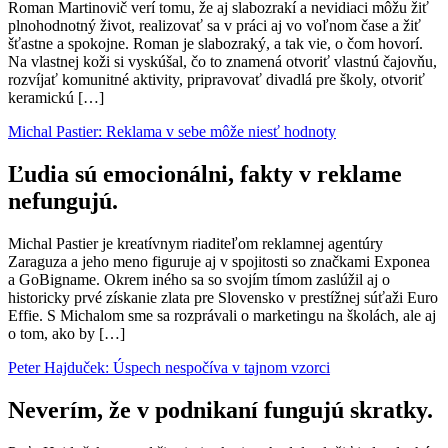
Roman Martinovič verí tomu, že aj slabozrakí a nevidiaci môžu žiť
plnohodnotný život, realizovať sa v práci aj vo voľnom čase a žiť
šťastne a spokojne. Roman je slabozraký, a tak vie, o čom hovorí.
Na vlastnej koži si vyskúšal, čo to znamená otvoriť vlastnú čajovňu,
rozvíjať komunitné aktivity, pripravovať divadlá pre školy, otvoriť
keramickú […]
Michal Pastier: Reklama v sebe môže niesť hodnoty
Ľudia sú emocionálni, fakty v reklame
nefungujú.
Michal Pastier je kreatívnym riaditeľom reklamnej agentúry
Zaraguza a jeho meno figuruje aj v spojitosti so značkami Exponea
a GoBigname. Okrem iného sa so svojím tímom zaslúžil aj o
historicky prvé získanie zlata pre Slovensko v prestížnej súťaži Euro
Effie. S Michalom sme sa rozprávali o marketingu na školách, ale aj
o tom, ako by […]
Peter Hajduček: Úspech nespočíva v tajnom vzorci
Neverím, že v podnikaní fungujú skratky.