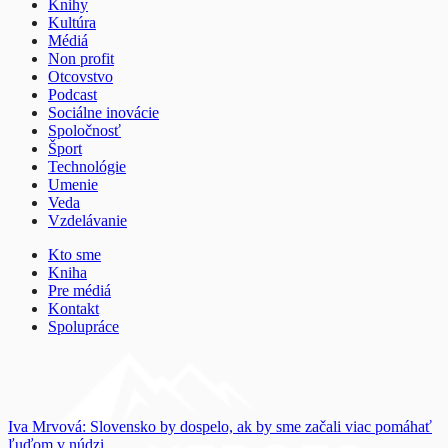
Knihy
Kultúra
Médiá
Non profit
Otcovstvo
Podcast
Sociálne inovácie
Spoločnosť
Šport
Technológie
Umenie
Veda
Vzdelávanie
Kto sme
Kniha
Pre médiá
Kontakt
Spolupráce
Iva Mrvová: Slovensko by dospelo, ak by sme začali viac pomáhať
ľuďom v núdzi