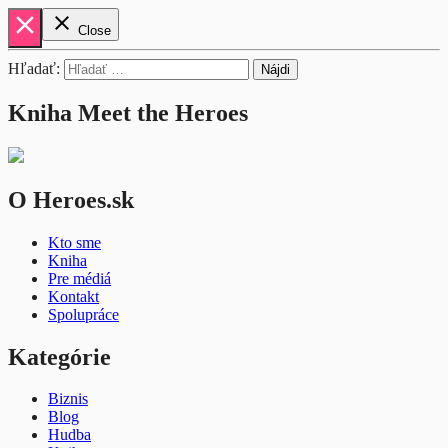
close
close
Close
Hľadať:
Kniha Meet the Heroes
O Heroes.sk
Kto sme
Kniha
Pre médiá
Kontakt
Spolupráce
Kategórie
Biznis
Blog
Hudba