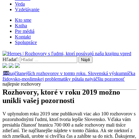
Veda
Vzdelávanie
Kto sme
Kniha
Pre médiá
Kontakt
Spolupráce
Hľadať:
menu
10 najčítanejších rozhovorov v tomto roku. Slovenská výskumníčka
židovsko-moslimskej problematiky pútala najväčšiu pozornosť
najlepsie rozhovory
Rozhovory, ktoré v roku 2019 možno
unikli vašej pozornosti
V uplynulom roku 2019 sme publikovali viac ako 100 rozhovorov s
pozoruhodnými ľudmi, ktorí tvoria lepšie Slovensko. Vďaka vám
presiahla čítanosť hranicu 700 000 a naše rozhovory mali tisíce
zdieľaní. Tie najčítanejšie nájdete v tomto článku. Ak ste niektorí z
nich zmeškali, urobte si chvíľku čas a zahĺbte sa do nich. Ďakujeme,