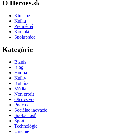
O Heroes.sk
Kto sme
Kniha
Pre médiá
Kontakt
Spolupráce
Kategórie
Biznis
Blog
Hudba
Knihy
Kultúra
Médiá
Non profit
Otcovstvo
Podcast
Sociálne inovácie
Spoločnosť
Šport
Technológie
Umenie