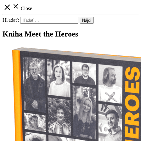
close
close
Close
Hľadať:
Kniha Meet the Heroes