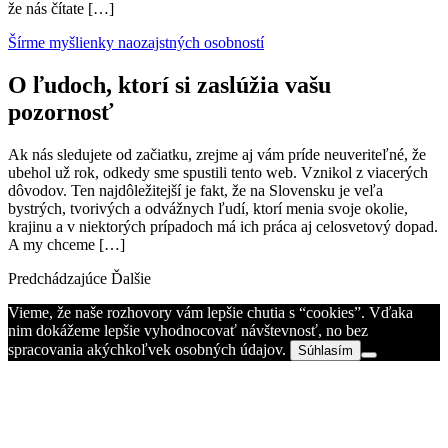
že nás čítate […]
Šírme myšlienky naozajstných osobností
O ľudoch, ktorí si zaslúžia vašu
pozornosť
Ak nás sledujete od začiatku, zrejme aj vám príde neuveriteľné, že
ubehol už rok, odkedy sme spustili tento web. Vznikol z viacerých
dôvodov. Ten najdôležitejší je fakt, že na Slovensku je veľa
bystrých, tvorivých a odvážnych ľudí, ktorí menia svoje okolie,
krajinu a v niektorých prípadoch má ich práca aj celosvetový dopad.
A my chceme […]
Predchádzajúce
Ďalšie
Vieme, že naše rozhovory vám lepšie chutia s “cookies”. Vďaka
nim dokážeme lepšie vyhodnocovať návštevnosť, no bez
spracovania akýchkoľvek osobných údajov.
Súhlasím