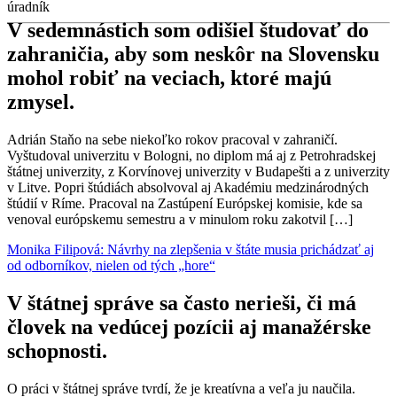
úradník
V sedemnástich som odišiel študovať do
zahraničia, aby som neskôr na Slovensku
mohol robiť na veciach, ktoré majú
zmysel.
Adrián Staňo na sebe niekoľko rokov pracoval v zahraničí.
Vyštudoval univerzitu v Bologni, no diplom má aj z Petrohradskej
štátnej univerzity, z Korvínovej univerzity v Budapešti a z univerzity
v Litve. Popri štúdiách absolvoval aj Akadémiu medzinárodných
štúdií v Ríme. Pracoval na Zastúpení Európskej komisie, kde sa
venoval európskemu semestru a v minulom roku zakotvil […]
Monika Filipová: Návrhy na zlepšenia v štáte musia prichádzať aj
od odborníkov, nielen od tých „hore“
V štátnej správe sa často nerieši, či má
človek na vedúcej pozícii aj manažérske
schopnosti.
O práci v štátnej správe tvrdí, že je kreatívna a veľa ju naučila.