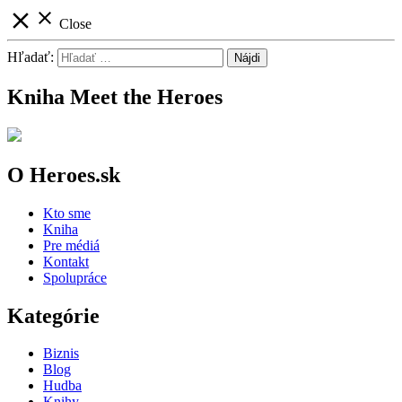
close
close
Close
Hľadať:
Kniha Meet the Heroes
O Heroes.sk
Kto sme
Kniha
Pre médiá
Kontakt
Spolupráce
Kategórie
Biznis
Blog
Hudba
Knihy