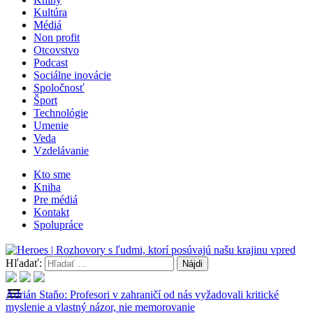
Kultúra
Médiá
Non profit
Otcovstvo
Podcast
Sociálne inovácie
Spoločnosť
Šport
Technológie
Umenie
Veda
Vzdelávanie
Kto sme
Kniha
Pre médiá
Kontakt
Spolupráce
Hľadať:
menu
Adrián Staňo: Profesori v zahraničí od nás vyžadovali kritické
myslenie a vlastný názor, nie memorovanie