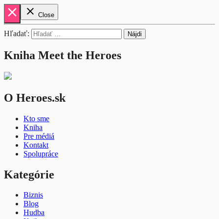
close
close
Close
Hľadať:
Kniha Meet the Heroes
O Heroes.sk
Kto sme
Kniha
Pre médiá
Kontakt
Spolupráce
Kategórie
Biznis
Blog
Hudba