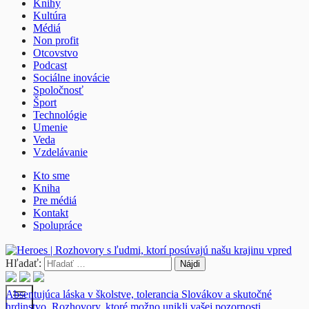
Knihy
Kultúra
Médiá
Non profit
Otcovstvo
Podcast
Sociálne inovácie
Spoločnosť
Šport
Technológie
Umenie
Veda
Vzdelávanie
Kto sme
Kniha
Pre médiá
Kontakt
Spolupráce
Hľadať:
menu
Absentujúca láska v školstve, tolerancia Slovákov a skutočné
hrdinstvo. Rozhovory, ktoré možno unikli vašej pozornosti