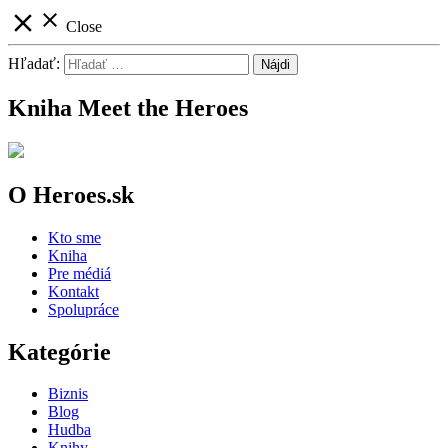
close
close
Close
Hľadať:
Kniha Meet the Heroes
O Heroes.sk
Kto sme
Kniha
Pre médiá
Kontakt
Spolupráce
Kategórie
Biznis
Blog
Hudba
Knihy