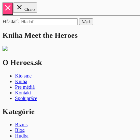
close
close
Close
Hľadať:
Kniha Meet the Heroes
O Heroes.sk
Kto sme
Kniha
Pre médiá
Kontakt
Spolupráce
Kategórie
Biznis
Blog
Hudba