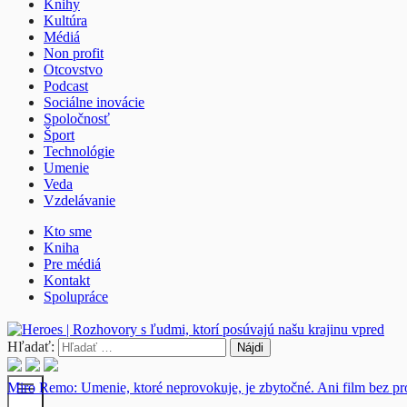
Knihy
Kultúra
Médiá
Non profit
Otcovstvo
Podcast
Sociálne inovácie
Spoločnosť
Šport
Technológie
Umenie
Veda
Vzdelávanie
Kto sme
Kniha
Pre médiá
Kontakt
Spolupráce
Hľadať:
menu
Miro Remo: Umenie, ktoré neprovokuje, je zbytočné. Ani film bez p