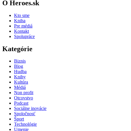
O Heroes.sk
Kto sme
Kniha
Pre médiá
Kontakt
Spolupráce
Kategórie
Biznis
Blog
Hudba
Knihy
Kultúra
Médiá
Non profit
Otcovstvo
Podcast
Sociálne inovácie
Spoločnosť
Šport
Technológie
Umenie