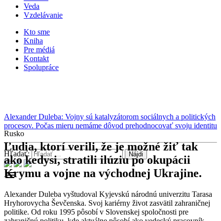
Veda
Vzdelávanie
Kto sme
Kniha
Pre médiá
Kontakt
Spolupráce
Alexander Duleba: Vojny sú katalyzátorom sociálnych a politických
procesov. Počas mieru nemáme dôvod prehodnocovať svoju identitu
Rusko
Ľudia, ktorí verili, že je možné žiť tak
Hľadať:
ako kedysi, stratili ilúziu po okupácii
Krymu a vojne na východnej Ukrajine.
menu
Alexander Duleba vyštudoval Kyjevskú národnú univerzitu Tarasa
Hryhorovycha Ševčenska. Svoj kariérny život zasvätil zahraničnej
politike. Od roku 1995 pôsobí v Slovenskej spoločnosti pre
zahraničnú politiku, kde aktuálne pôsobí ako vedecký pracovník.