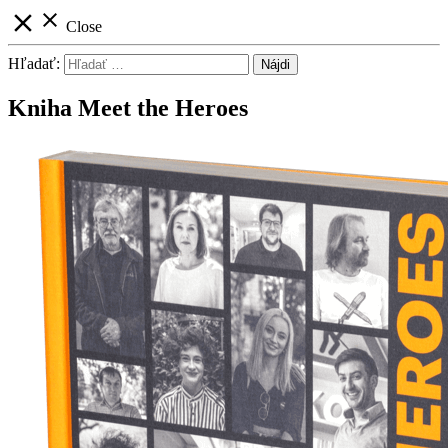
close
close
Close
Hľadať:
Kniha Meet the Heroes