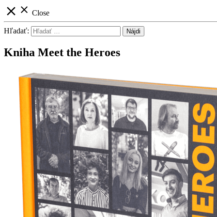
close
close
Close
Hľadať:
Kniha Meet the Heroes