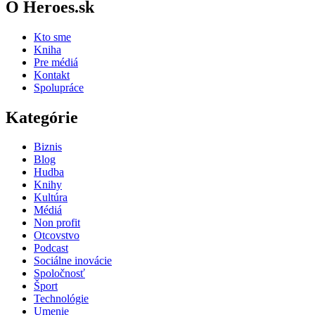
O Heroes.sk
Kto sme
Kniha
Pre médiá
Kontakt
Spolupráce
Kategórie
Biznis
Blog
Hudba
Knihy
Kultúra
Médiá
Non profit
Otcovstvo
Podcast
Sociálne inovácie
Spoločnosť
Šport
Technológie
Umenie