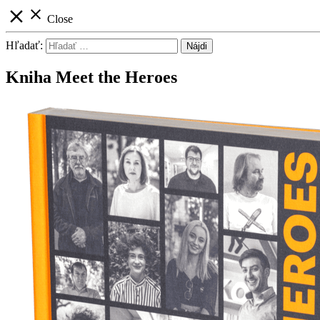
close
close
Close
Hľadať:
Kniha Meet the Heroes