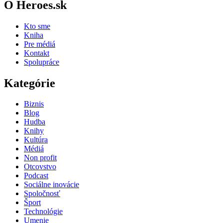
O Heroes.sk
Kto sme
Kniha
Pre médiá
Kontakt
Spolupráce
Kategórie
Biznis
Blog
Hudba
Knihy
Kultúra
Médiá
Non profit
Otcovstvo
Podcast
Sociálne inovácie
Spoločnosť
Šport
Technológie
Umenie