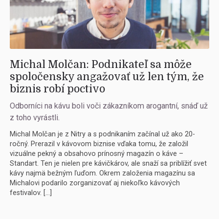
Michal Molčan: Podnikateľ sa môže
spoločensky angažovať už len tým, že
biznis robí poctivo
Odborníci na kávu boli voči zákazníkom arogantní, snáď už
z toho vyrástli.
Michal Molčan je z Nitry a s podnikaním začínal už ako 20-
ročný. Prerazil v kávovom biznise vďaka tomu, že založil
vizuálne pekný a obsahovo prínosný magazín o káve –
Standart. Ten je nielen pre kávičkárov, ale snaží sa priblížiť svet
kávy najmä bežným ľuďom. Okrem založenia magazínu sa
Michalovi podarilo zorganizovať aj niekoľko kávových
festivalov. […]