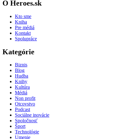
O Heroes.sk
Kto sme
Kniha
Pre médiá
Kontakt
Spolupráce
Kategórie
Biznis
Blog
Hudba
Knihy
Kultúra
Médiá
Non profit
Otcovstvo
Podcast
Sociálne inovácie
Spoločnosť
Šport
Technológie
Umenie