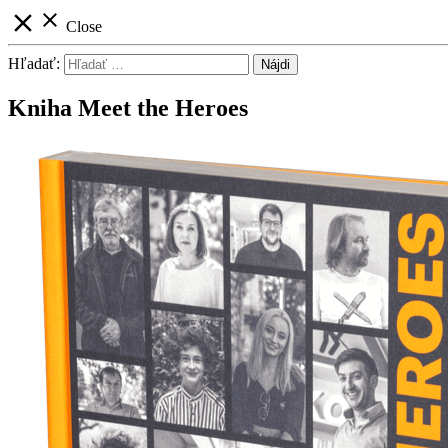
close
close
Close
Hľadať:
Kniha Meet the Heroes