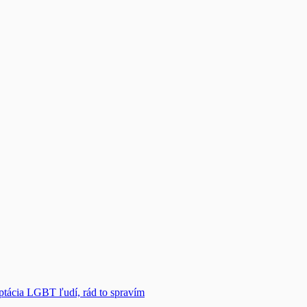
eptácia LGBT ľudí, rád to spravím