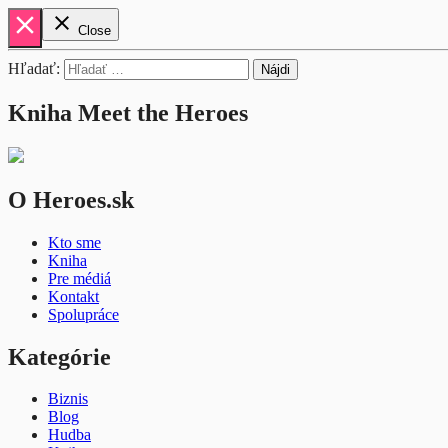
close
close
Close
Hľadať:
Kniha Meet the Heroes
O Heroes.sk
Kto sme
Kniha
Pre médiá
Kontakt
Spolupráce
Kategórie
Biznis
Blog
Hudba