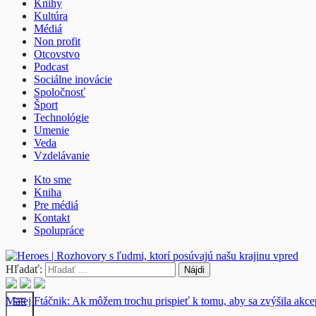
Knihy
Kultúra
Médiá
Non profit
Otcovstvo
Podcast
Sociálne inovácie
Spoločnosť
Šport
Technológie
Umenie
Veda
Vzdelávanie
Kto sme
Kniha
Pre médiá
Kontakt
Spolupráce
Hľadať:
menu
Matej Ftáčnik: Ak môžem trochu prispieť k tomu, aby sa zvýšila akc