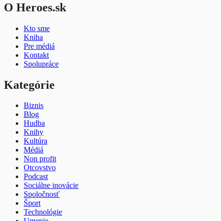
O Heroes.sk
Kto sme
Kniha
Pre médiá
Kontakt
Spolupráce
Kategórie
Biznis
Blog
Hudba
Knihy
Kultúra
Médiá
Non profit
Otcovstvo
Podcast
Sociálne inovácie
Spoločnosť
Šport
Technológie
Umenie