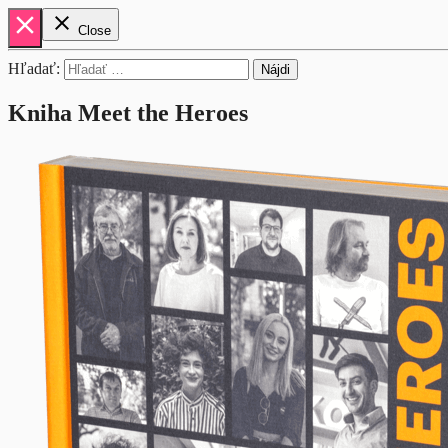
close
close
Close
Hľadať:
Kniha Meet the Heroes