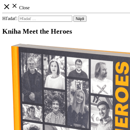
close
close
Close
Hľadať:
Kniha Meet the Heroes