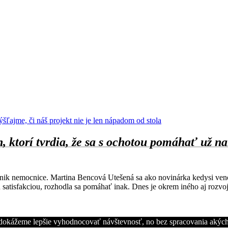
ľajme, či náš projekt nie je len nápadom od stola
torí tvrdia, že sa s ochotou pomáhať už narod
 vznik nemocnice. Martina Bencová Utešená sa ako novinárka kedysi ve
ou satisfakciou, rozhodla sa pomáhať inak. Dnes je okrem iného aj roz
m dokážeme lepšie vyhodnocovať návštevnosť, no bez spracovania aký