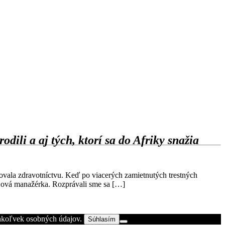
ili a aj tých, ktorí sa do Afriky snažia
novala zdravotníctvu. Keď po viacerých zamietnutých trestných
vojová manažérka. Rozprávali sme sa […]
chkoľvek osobných údajov.
Súhlasím