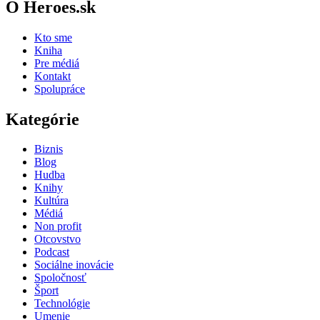
O Heroes.sk
Kto sme
Kniha
Pre médiá
Kontakt
Spolupráce
Kategórie
Biznis
Blog
Hudba
Knihy
Kultúra
Médiá
Non profit
Otcovstvo
Podcast
Sociálne inovácie
Spoločnosť
Šport
Technológie
Umenie