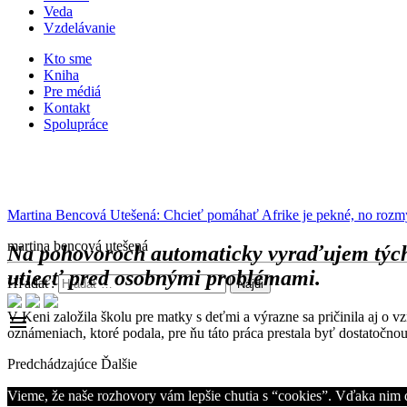
Veda
Vzdelávanie
Kto sme
Kniha
Pre médiá
Kontakt
Spolupráce
Martina Bencová Utešená: Chcieť pomáhať Afrike je pekné, no rozmýš
martina bencová utešená
Na pohovoroch automaticky vyraďujem tých, k
utiecť pred osobnými problémami.
Hľadať:
V Keni založila školu pre matky s deťmi a výrazne sa pričinila aj o
menu
oznámeniach, ktoré podala, pre ňu táto práca prestala byť dostatočn
Predchádzajúce
Ďalšie
Vieme, že naše rozhovory vám lepšie chutia s “cookies”. Vďaka ni