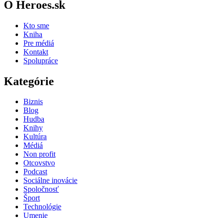
O Heroes.sk
Kto sme
Kniha
Pre médiá
Kontakt
Spolupráce
Kategórie
Biznis
Blog
Hudba
Knihy
Kultúra
Médiá
Non profit
Otcovstvo
Podcast
Sociálne inovácie
Spoločnosť
Šport
Technológie
Umenie