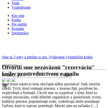
Veda
Vzdelávanie
Kto sme
Kniha
Pre médiá
Kontakt
Spolupráce
Sme tu 3 roky a plníme si sen. Vydávame výnimočnú knihu
rezervacia
Otvorili sme nezáväznú "rezerváciu"
knihy prostredníctvom e-mailu
Hľadať:
Pred tromi rokmi to bola obyčajná túžba spoznávať ľudí, ktorým
menu
záleží. Tých, ktorí vnímajú priestor, v ktorom žijú, pozitívne ho
ovplyvňujú a formujú. Chceli sme sa rozprávať s tými, ktorí sa
venujú inováciám, vedú dôležité organizácie a spoločnosti, tvoria
kultúrny priestor, popularizujú vedu, vzdelávajú alebo pomáhajú
ľuďom, ktorí to najviac potrebujú. Mnohí nám na začiatku […]