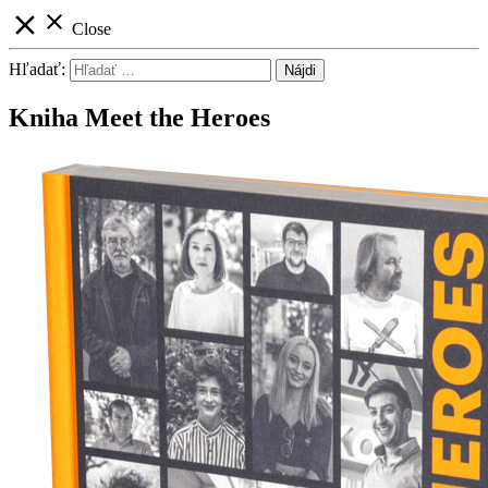
close
close
Close
Hľadať:
Kniha Meet the Heroes