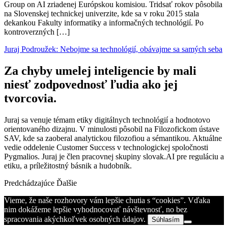
Group on AI zriadenej Európskou komisiou. Tridsať rokov pôsobila
na Slovenskej technickej univerzite, kde sa v roku 2015 stala
dekankou Fakulty informatiky a informačných technológií. Po
kontroverzných […]
Juraj Podroužek: Nebojme sa technológií, obávajme sa samých seba
Za chyby umelej inteligencie by mali
niesť zodpovednosť ľudia ako jej
tvorcovia.
Juraj sa venuje témam etiky digitálnych technológií a hodnotovo
orientovaného dizajnu. V minulosti pôsobil na Filozofickom ústave
SAV, kde sa zaoberal analytickou filozofiou a sémantikou. Aktuálne
vedie oddelenie Customer Success v technologickej spoločnosti
Pygmalios. Juraj je člen pracovnej skupiny slovak.AI pre reguláciu a
etiku, a príležitostný básnik a hudobník.
Predchádzajúce
Ďalšie
Vieme, že naše rozhovory vám lepšie chutia s “cookies”. Vďaka
nim dokážeme lepšie vyhodnocovať návštevnosť, no bez
spracovania akýchkoľvek osobných údajov.
Súhlasím