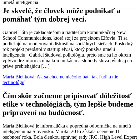
umelá inteligencia
Je skvelé, že človek môže podnikať a
pomáhať tým dobrej veci.
Gabriel Tóth je zakladateľom a riaditeľom komunikačnej New
School Communications, ktorá stojí za projektom Elfovia. Tí sa
podieľajú na moderovaní diskusií na sociálnych sieťach. Posledný
rok projekt prerástol v startup elv.ai, ktorý používa umelú
inteligenciu. Gabriel študoval politológiu, preto sme sa ho okrem
vplyvu dezinformácií na komunikáciu a slobody slova pýtali aj na
práve prebiehajúcu […]
Mária Bieliková: Ak sa chceme niečoho báť, tak ľudí a nie
technológií
Čím skôr začneme pripisovať dôležitosť
etike v technológiách, tým lepšie budeme
pripravení na budúcnosť.
Mária Bieliková je informatička a popredná odborníčka na umelú
inteligenciu na Slovensku. V roku 2016 získala ocenenie IT
osobnosť roka. Bola členkou správnej rady JRC, High Level Expert