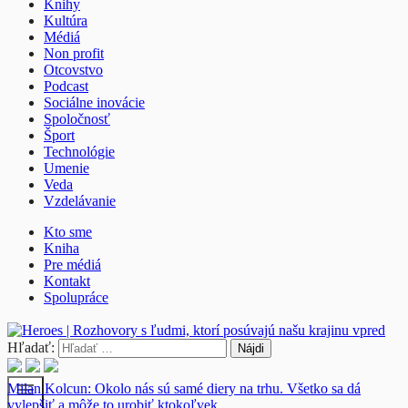
Knihy
Kultúra
Médiá
Non profit
Otcovstvo
Podcast
Sociálne inovácie
Spoločnosť
Šport
Technológie
Umenie
Veda
Vzdelávanie
Kto sme
Kniha
Pre médiá
Kontakt
Spolupráce
Hľadať:
menu
Milan Kolcun: Okolo nás sú samé diery na trhu. Všetko sa dá
vylepšiť a môže to urobiť ktokoľvek