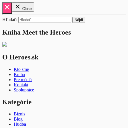
close
close
Close
Hľadať:
Kniha Meet the Heroes
O Heroes.sk
Kto sme
Kniha
Pre médiá
Kontakt
Spolupráce
Kategórie
Biznis
Blog
Hudba