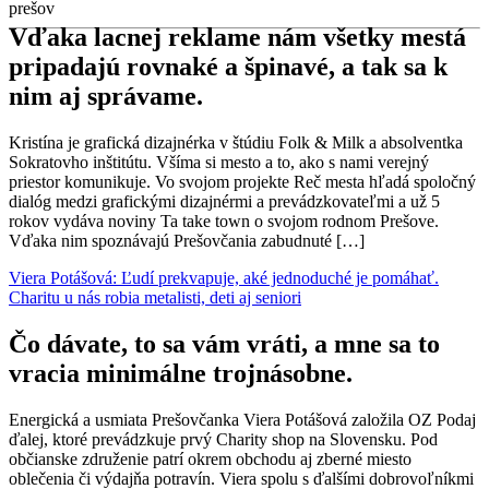
prešov
Vďaka lacnej reklame nám všetky mestá
pripadajú rovnaké a špinavé, a tak sa k
nim aj správame.
Kristína je grafická dizajnérka v štúdiu Folk & Milk a absolventka
Sokratovho inštitútu. Všíma si mesto a to, ako s nami verejný
priestor komunikuje. Vo svojom projekte Reč mesta hľadá spoločný
dialóg medzi grafickými dizajnérmi a prevádzkovateľmi a už 5
rokov vydáva noviny Ta take town o svojom rodnom Prešove.
Vďaka nim spoznávajú Prešovčania zabudnuté […]
Viera Potášová: Ľudí prekvapuje, aké jednoduché je pomáhať.
Charitu u nás robia metalisti, deti aj seniori
Čo dávate, to sa vám vráti, a mne sa to
vracia minimálne trojnásobne.
Energická a usmiata Prešovčanka Viera Potášová založila OZ Podaj
ďalej, ktoré prevádzkuje prvý Charity shop na Slovensku. Pod
občianske združenie patrí okrem obchodu aj zberné miesto
oblečenia či výdajňa potravín. Viera spolu s ďalšími dobrovoľníkmi