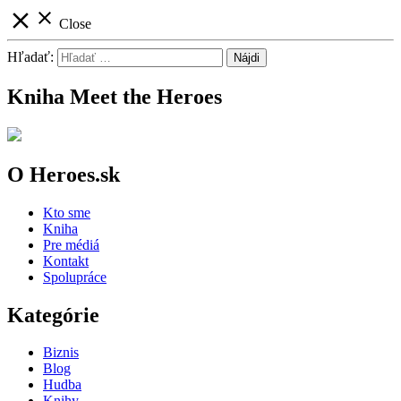
close
close
Close
Hľadať:
Kniha Meet the Heroes
O Heroes.sk
Kto sme
Kniha
Pre médiá
Kontakt
Spolupráce
Kategórie
Biznis
Blog
Hudba
Knihy