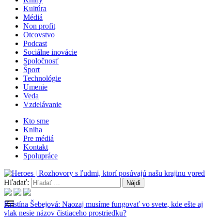
Kultúra
Médiá
Non profit
Otcovstvo
Podcast
Sociálne inovácie
Spoločnosť
Šport
Technológie
Umenie
Veda
Vzdelávanie
Kto sme
Kniha
Pre médiá
Kontakt
Spolupráce
Hľadať:
menu
Kristína Šebejová: Naozaj musíme fungovať vo svete, kde ešte aj
vlak nesie názov čistiaceho prostriedku?