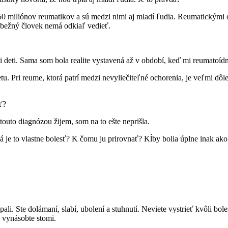
50 miliónov reumatikov a sú medzi nimi aj mladí ľudia. Reumatickými ocho
 bežný človek nemá odkiaľ vedieť.
 deti. Sama som bola realite vystavená až v období, keď mi reumatoídn
 Pri reume, ktorá patrí medzi nevyliečiteľné ochorenia, je veľmi dôleži
ť?
outo diagnózou žijem, som na to ešte neprišla.
á je to vlastne bolesť? K čomu ju prirovnať? Kĺby bolia úplne inak ako 
spali. Ste dolámaní, slabí, ubolení a stuhnutí. Neviete vystrieť kvôli b
i vynásobte stomi.