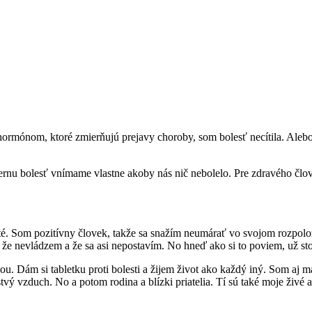
ormónom, ktoré zmierňujú prejavy choroby, som bolesť necítila. Alebo
ernu bolesť vnímame vlastne akoby nás nič nebolelo. Pre zdravého človek
žité. Som pozitívny človek, takže sa snažím neumárať vo svojom rozpol
, že nevládzem a že sa asi nepostavím. No hneď ako si to poviem, už st
ou. Dám si tabletku proti bolesti a žijem život ako každý iný. Som a
vý vzduch. No a potom rodina a blízki priatelia. Tí sú také moje živé a