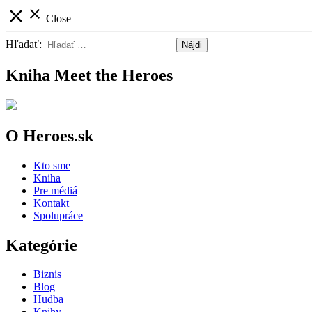
close
close
Close
Hľadať:
Kniha Meet the Heroes
O Heroes.sk
Kto sme
Kniha
Pre médiá
Kontakt
Spolupráce
Kategórie
Biznis
Blog
Hudba
Knihy