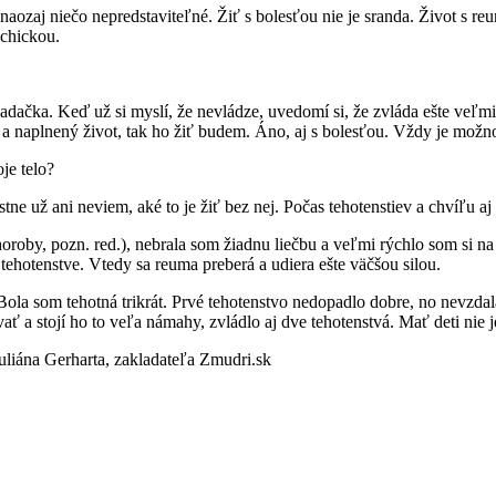
, naozaj niečo nepredstaviteľné. Žiť s bolesťou nie je sranda. Život s 
ychickou.
ladačka. Keď už si myslí, že nevládze, uvedomí si, že zvláda ešte veľm
ý a naplnený život, tak ho žiť budem. Áno, aj s bolesťou. Vždy je možn
je telo?
e už ani neviem, aké to je žiť bez nej. Počas tehotenstiev a chvíľu aj 
oroby, pozn. red.), nebrala som žiadnu liečbu a veľmi rýchlo som si na
tehotenstve. Vtedy sa reuma preberá a udiera ešte väčšou silou.
 Bola som tehotná trikrát. Prvé tehotenstvo nedopadlo dobre, no nevz
ť a stojí ho to veľa námahy, zvládlo aj dve tehotenstvá. Mať deti nie
liána Gerharta, zakladateľa Zmudri.sk