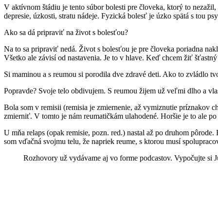
V aktívnom štádiu je tento súbor bolesti pre človeka, ktorý to nezažil
depresie, úzkosti, stratu nádeje. Fyzická bolesť je úzko spätá s tou ps
Ako sa dá pripraviť na život s bolesťou?
Na to sa pripraviť nedá. Život s bolesťou je pre človeka poriadna nak
Všetko ale závisí od nastavenia. Je to v hlave. Keď chcem žiť šťastn
Si maminou a s reumou si porodila dve zdravé deti. Ako to zvládlo tvo
Popravde? Svoje telo obdivujem. S reumou žijem už veľmi dlho a vlastn
Bola som v remisii (remisia je zmiernenie, až vymiznutie príznakov ch
zmierniť. V tomto je nám reumatičkám ulahodené. Horšie je to ale po 
U mňa relaps (opak remisie, pozn. red.) nastal až po druhom pôrode.
som vďačná svojmu telu, že napriek reume, s ktorou musí spolupracova
Rozhovory už vydávame aj vo forme podcastov. Vypočujte si Ju