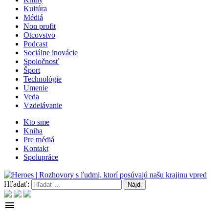
Kultúra
Médiá
Non profit
Otcovstvo
Podcast
Sociálne inovácie
Spoločnosť
Šport
Technológie
Umenie
Veda
Vzdelávanie
Kto sme
Kniha
Pre médiá
Kontakt
Spolupráce
Hľadať:
menu