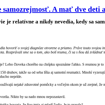
e samozrejmosť. A mať dve deti 
e je relatívne a nikdy nevedia, kedy sa sam
odla hovoriť o svojej diagnóze otvorene a priamo. Práve touto svojou i
Rozprávali sme sa o tom, ako bolí reuma, či sa s ňou dá zvládnuť teho
vuje? Lebo človeka chorého na chrípku spoznáme ľahko. S reumou je to 
150 druhov, takže sa od seba líšia aj samotní reumatici. Mnohí vyzeraj
oducho nepríde.
 používajú nejaké zdravotné pomôcky a voľným okom je už zrejmé, že n
orila. Nikto by sa nado mnou nepozastavil.
istiky hovoria, že ňou trpia aj mladí ľudia. Je to pravda?