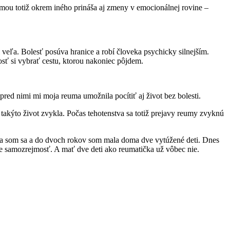
reumou totiž okrem iného prináša aj zmeny v emocionálnej rovine –
i veľa. Bolesť posúva hranice a robí človeka psychicky silnejším.
osť si vybrať cestu, ktorou nakoniec pôjdem.
pred nimi mi moja reuma umožnila pocítiť aj život bez bolesti.
 takýto život zvykla. Počas tehotenstva sa totiž prejavy reumy zvyknú
dala som sa a do dvoch rokov som mala doma dve vytúžené deti. Dnes
 je samozrejmosť. A mať dve deti ako reumatička už vôbec nie.