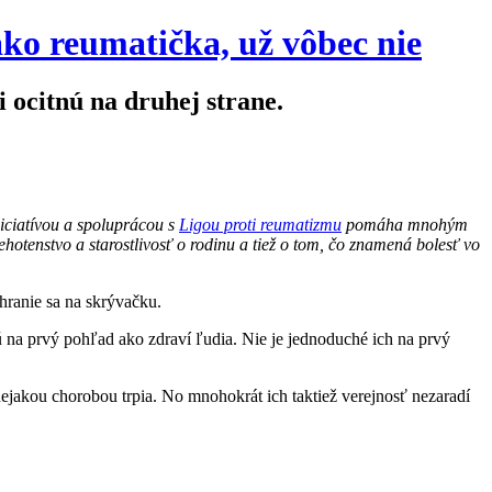
ako reumatička, už vôbec nie
i ocitnú na druhej strane.
niciatívou a spoluprácou s
Ligou proti reumatizmu
pomáha mnohým
tenstvo a starostlivosť o rodinu a tiež o tom, čo znamená bolesť vo
hranie sa na skrývačku.
ú na prvý pohľad ako zdraví ľudia. Nie je jednoduché ich na prvý
ejakou chorobou trpia. No mnohokrát ich taktiež verejnosť nezaradí