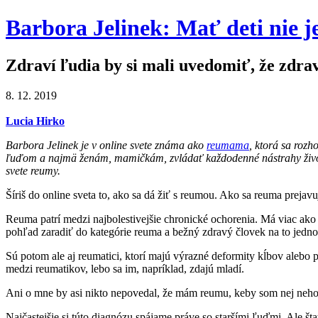
Barbora Jelinek: Mať deti nie j
Zdraví ľudia by si mali uvedomiť, že zdravi
8. 12. 2019
Lucia Hirko
Barbora Jelinek je v online svete známa ako
reumama
, ktorá sa rozh
ľuďom a najmä ženám, mamičkám, zvládať každodenné nástrahy života. 
svete reumy.
Šíriš do online sveta to, ako sa dá žiť s reumou. Ako sa reuma preja
Reuma patrí medzi najbolestivejšie chronické ochorenia. Má viac ako 
pohľad zaradiť do kategórie reuma a bežný zdravý človek na to jedn
Sú potom ale aj reumatici, ktorí majú výrazné deformity kĺbov alebo
medzi reumatikov, lebo sa im, napríklad, zdajú mladí.
Ani o mne by asi nikto nepovedal, že mám reumu, keby som nej nehov
Najčastejšie si túto diagnózu spájame práve so staršími ľuďmi. Ale štat