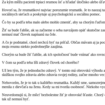
Za kým môžu pacienti trpiaci reumou ísť a hľadať útočisko alebo úľ
Hovorí sa, že reumatikovi najviac porozumie reumatik. Je to naozaj t
sociálnych sieťach a poskytuje aj psychologickú a sociálnu pomoc.
Čo by sa podľa teba malo alebo mohlo zmeniť, aby sa chorým ľuďom 
Žiť sa bude ľahšie, ak sa začneme o seba navzájom opäť skutočne za
nemusí mať človek napísanú na čele.
A čo je podstatné, chorí nechcú byť na príťaž. Občas mávam aj ja poc
moju reumu niekto podrobnejšie zaujíma.
Chorým sa bude žiť ľahšie, ak ich spoločnosť bude vnímať ako rovnoce
V čom sa podľa teba líši zdravý človek od chorého?
Už len tým, že je jednoducho zdravý. V tomto má obrovskú výhodu a j
skúškou svojho zdravia alebo zdravia svojej rodiny, začne mnoho vec
Nehovorím, že je to tak u každého reumatika. Každý sme, samozrejme
menila z dievčaťa na ženu. Kedy sa mi tvorila osobnosť. Niekoho vy
Neuvedomujú si, že môcť bezbolestne žiť je obrovské šťastie. Chorý člo
tak už nemusí byť.