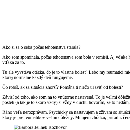
Ako si sa o seba počas tehotenstva starala?
Ako som spomínala, počas tehotenstva som bola v remisii. Aj vďaka h
vďaka za to.
Tu ale vyvstáva otázka, čo je to vlastne bolesť. Lebo my reumatici mi
ktorej normálne každý deň fungujeme.
Čo robíš, ak sa situácia zhorší? Pomáha ti niečo uľaviť od bolesti?
Závisí od toho, ako som na to vnútorne nastavená. To je veľmi dôle
posteli (a tak je to skoro vždy) si vždy v duchu hovorím, že to nedám
Ráno veľa nerozprávam. Psychicky sa nastavujem a zžívam so situáci
ktorý je pre reumatikov veľmi dôležitý. Milujem chôdzu, prírodu, čerst