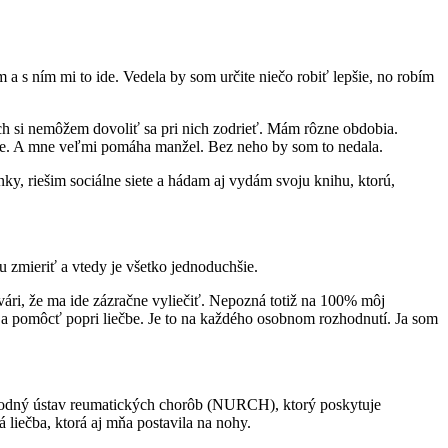
 s ním mi to ide. Vedela by som určite niečo robiť lepšie, no robím
ciach si nemôžem dovoliť sa pri nich zodrieť. Mám rôzne obdobia.
nie. A mne veľmi pomáha manžel. Bez neho by som to nedala.
y, riešim sociálne siete a hádam aj vydám svoju knihu, ktorú,
u zmieriť a vtedy je všetko jednoduchšie.
vári, že ma ide zázračne vyliečiť. Nepozná totiž na 100% môj
iť a pomôcť popri liečbe. Je to na každého osobnom rozhodnutí. Ja som
árodný ústav reumatických chorôb (NURCH), ktorý poskytuje
liečba, ktorá aj mňa postavila na nohy.