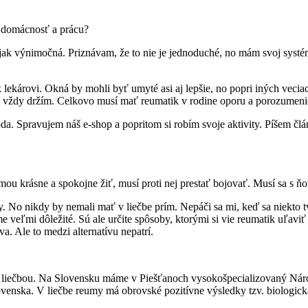
, domácnosť a prácu?
k výnimočná. Priznávam, že to nie je jednoduché, no mám svoj systém a
em k lekárovi. Okná by mohli byť umyté asi aj lepšie, no popri iných ve
o sa vždy držím. Celkovo musí mať reumatik v rodine oporu a porozume
. Spravujem náš e-shop a popritom si robím svoje aktivity. Píšem článk
u krásne a spokojne žiť, musí proti nej prestať bojovať. Musí sa s ňo
. No nikdy by nemali mať v liečbe prím. Nepáči sa mi, keď sa niekto t
me veľmi dôležité. Sú ale určite spôsoby, ktorými si vie reumatik uľav
. Ale to medzi alternatívu nepatrí.
nou liečbou. Na Slovensku máme v Piešťanoch vysokošpecializovaný N
venska. V liečbe reumy má obrovské pozitívne výsledky tzv. biologická 