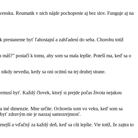
ovensku. Reumatik v nich nájde pochopenie aj bez slov. Funguje aj na
 prestaneme byť ľahostajní a zahľadení do seba. Chorobu totiž
a máš?” postačí k tomu, aby som sa mala lepšie. Poteší ma, keď sa o
ikdy nevedia, kedy sa oni ocitnú na tej druhej strane.
emusí byť. Každý človek, ktorý si prejde počas života nejakou
a iné dimenzie. Mne určite. Ochorela som vo veku, keď som sa
 byť zdravým nie je naozaj samozrejmosť.
jší a vďačný za každý deň, keď sa cíti lepšie. Vie totiž, že zajtra to