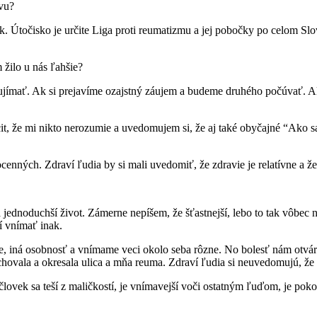
avu?
ak. Útočisko je určite Liga proti reumatizmu a jej pobočky po celom Sl
žilo u nás ľahšie?
ujímať. Ak si prejavíme ozajstný záujem a budeme druhého počúvať. Ak
it, že mi nikto nerozumie a uvedomujem si, že aj také obyčajné “Ako s
nných. Zdraví ľudia by si mali uvedomiť, že zdravie je relatívne a že n
ednoduchší život. Zámerne nepíšem, že šťastnejší, lebo to tak vôbec n
í vnímať inak.
, iná osobnosť a vnímame veci okolo seba rôzne. No bolesť nám otvár
chovala a okresala ulica a mňa reuma. Zdraví ľudia si neuvedomujú, že
vek sa teší z maličkostí, je vnímavejší voči ostatným ľuďom, je pokorne