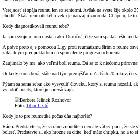
Verejnosť si spája reumu len so seniormi. Avšak na svete žije okolo 3
chodiť. Škála reumatického veku je naozaj rôznorodá. Chápem, že to
Kedy diagnostikovali reumu tebe?
Ja som svoju reumu dostala ako 16-ročná, čiže som spadala ešte medzi
A práve preto aj s pomocou Ligy proti reumatizmu šírim o reume osvetu.
základným predpokladom na spomalenie progresu ochorenia.
Zaujímalo by ma, ako veľmi bolí reuma. Dá sa to k niečomu prirovna
Odkedy som chorá, stále nad tým premýšľam. Za tých 20 rokov, čo s t
Pýtam sa sama seba: ako vysvetliť človeku, ktorý si reumu nezažil, ak
vyjadriť pocity, ktoré ju sprevádzajú.
Foto:
Tibor Czitó
Kedy je to pre reumatika počas dňa najhoršie?
Ráno. Predstavte si, že sa ráno zobudíte a nemáte vôbec pocit, že ste 
bolesť. Predstavte si, ako hrozne sa cítite, keď máte chrípku, no a to s