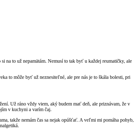
 si na to už nepamätám. Nemusí to tak byť u každej reumatičky, ale
a to môže byť už neznesiteľné, ale pre nás je to škála bolesti, pri
ožení. Už ráno vždy viem, aký budem mať deň, ale priznávam, že v
ojím v kuchyni a varím čaj.
j mama, takže nemám čas sa nejak opúšťať. A veľmi mi pomáha pohyb,
nalgetiká.