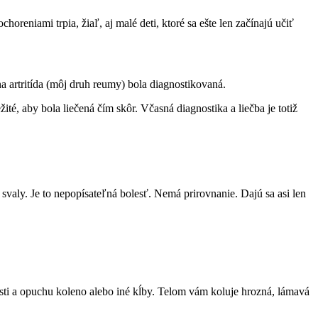
reniami trpia, žiaľ, aj malé deti, ktoré sa ešte len začínajú učiť
a artritída (môj druh reumy) bola diagnostikovaná.
té, aby bola liečená čím skôr. Včasná diagnostika a liečba je totiž
svaly. Je to nepopísateľná bolesť. Nemá prirovnanie. Dajú sa asi len
olesti a opuchu koleno alebo iné kĺby. Telom vám koluje hrozná, lámavá