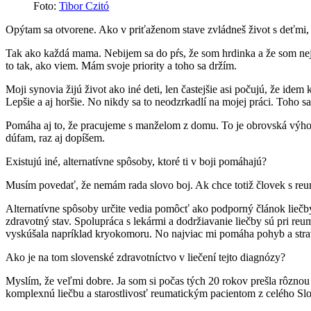
Foto:
Tibor Czitó
Opýtam sa otvorene. Ako v priťaženom stave zvládneš život s deťmi
Tak ako každá mama. Nebijem sa do pŕs, že som hrdinka a že som neja
to tak, ako viem. Mám svoje priority a toho sa držím.
Moji synovia žijú život ako iné deti, len častejšie asi počujú, že id
Lepšie a aj horšie. No nikdy sa to neodzrkadlí na mojej práci. Toh
Pomáha aj to, že pracujeme s manželom z domu. To je obrovská výhoda
dúfam, raz aj dopíšem.
Existujú iné, alternatívne spôsoby, ktoré ti v boji pomáhajú?
Musím povedať, že nemám rada slovo boj. Ak chce totiž človek s reumo
Alternatívne spôsoby určite vedia pomôcť ako podporný článok liečby
zdravotný stav. Spolupráca s lekármi a dodržiavanie liečby sú pri reu
vyskúšala napríklad kryokomoru. No najviac mi pomáha pohyb a strava
Ako je na tom slovenské zdravotníctvo v liečení tejto diagnózy?
Myslím, že veľmi dobre. Ja som si počas tých 20 rokov prešla rôz
komplexnú liečbu a starostlivosť reumatickým pacientom z celého Slo