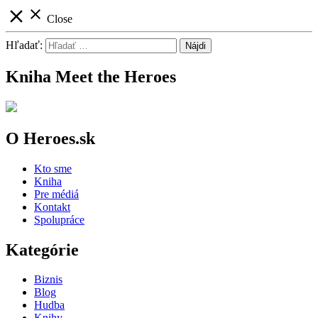
close
close
Close
Hľadať:
Kniha Meet the Heroes
O Heroes.sk
Kto sme
Kniha
Pre médiá
Kontakt
Spolupráce
Kategórie
Biznis
Blog
Hudba
Knihy