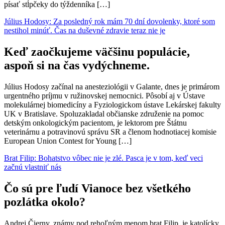
písať stĺpčeky do týždenníka […]
Július Hodosy: Za posledný rok mám 70 dní dovolenky, ktoré som
nestihol minúť. Čas na duševné zdravie teraz nie je
Keď zaočkujeme väčšinu populácie,
aspoň si na čas vydýchneme.
Július Hodosy začínal na anesteziológii v Galante, dnes je primárom
urgentného príjmu v ružinovskej nemocnici. Pôsobí aj v Ústave
molekulárnej biomedicíny a Fyziologickom ústave Lekárskej fakulty
UK v Bratislave. Spoluzakladal občianske združenie na pomoc
detským onkologickým pacientom, je lektorom pre Štátnu
veterinárnu a potravinovú správu SR a členom hodnotiacej komisie
European Union Contest for Young […]
Brat Filip: Bohatstvo vôbec nie je zlé. Pasca je v tom, keď veci
začnú vlastniť nás
Čo sú pre ľudí Vianoce bez všetkého
pozlátka okolo?
Andrej Čierny, známy pod rehoľným menom brat Filip, je katolícky