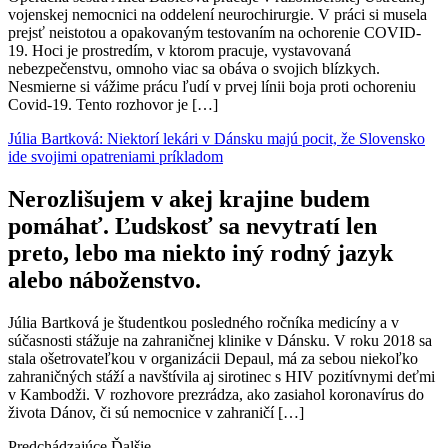
vojenskej nemocnici na oddelení neurochirurgie. V práci si musela
prejsť neistotou a opakovaným testovaním na ochorenie COVID-
19. Hoci je prostredím, v ktorom pracuje, vystavovaná
nebezpečenstvu, omnoho viac sa obáva o svojich blízkych.
Nesmierne si vážime prácu ľudí v prvej línii boja proti ochoreniu
Covid-19. Tento rozhovor je […]
Júlia Bartková: Niektorí lekári v Dánsku majú pocit, že Slovensko
ide svojimi opatreniami príkladom
Nerozlišujem v akej krajine budem
pomáhať. Ľudskosť sa nevytratí len
preto, lebo ma niekto iný rodný jazyk
alebo náboženstvo.
Júlia Bartková je študentkou posledného ročníka medicíny a v
súčasnosti stážuje na zahraničnej klinike v Dánsku. V roku 2018 sa
stala ošetrovateľkou v organizácii Depaul, má za sebou niekoľko
zahraničných stáží a navštívila aj sirotinec s HIV pozitívnymi deťmi
v Kambodži. V rozhovore prezrádza, ako zasiahol koronavírus do
života Dánov, či sú nemocnice v zahraničí […]
Predchádzajúce
Ďalšie