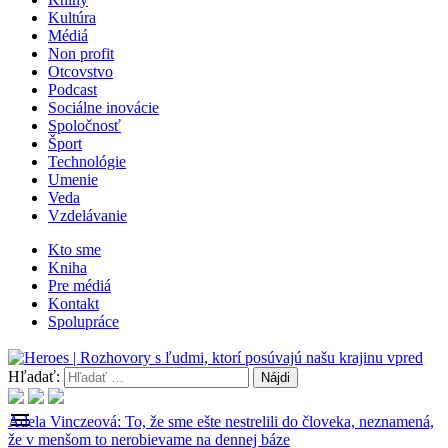
Kultúra
Médiá
Non profit
Otcovstvo
Podcast
Sociálne inovácie
Spoločnosť
Šport
Technológie
Umenie
Veda
Vzdelávanie
Kto sme
Kniha
Pre médiá
Kontakt
Spolupráce
Hľadať:
menu
Adela Vinczeová: To, že sme ešte nestrelili do človeka, neznamená,
že v menšom to nerobievame na dennej báze