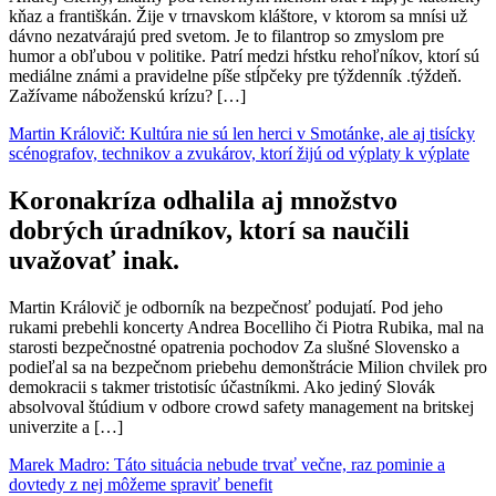
kňaz a františkán. Žije v trnavskom kláštore, v ktorom sa mnísi už
dávno nezatvárajú pred svetom. Je to filantrop so zmyslom pre
humor a obľubou v politike. Patrí medzi hŕstku rehoľníkov, ktorí sú
mediálne známi a pravidelne píše stĺpčeky pre týždenník .týždeň.
Zažívame náboženskú krízu? […]
Martin Královič: Kultúra nie sú len herci v Smotánke, ale aj tisícky
scénografov, technikov a zvukárov, ktorí žijú od výplaty k výplate
Koronakríza odhalila aj množstvo
dobrých úradníkov, ktorí sa naučili
uvažovať inak.
Martin Královič je odborník na bezpečnosť podujatí. Pod jeho
rukami prebehli koncerty Andrea Bocelliho či Piotra Rubika, mal na
starosti bezpečnostné opatrenia pochodov Za slušné Slovensko a
podieľal sa na bezpečnom priebehu demonštrácie Milion chvilek pro
demokracii s takmer tristotisíc účastníkmi. Ako jediný Slovák
absolvoval štúdium v odbore crowd safety management na britskej
univerzite a […]
Marek Madro: Táto situácia nebude trvať večne, raz pominie a
dovtedy z nej môžeme spraviť benefit