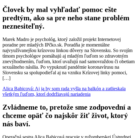
Človek by mal vyhľadať pomoc ešte
predtým, ako sa pre neho stane problém
neznesiteľný.
Marek Madro je psychológ, ktorý založil projekt Internetovej
poradne pre mladých IPčko.sk. Poradňa je momentálne
najvyužívanejšou krízovou linkou dôvery na Slovensku. So svojím
tímom psychológov pomáhajú aj mladým ľuďom so zdravotným
znevýhodnením, ľuďom, ktorí uvažujú nad samovraždou či obetiam
sexuálneho násilia. Po vypuknutí pandémie koronavírusu na
Slovensku sa spolupodieľal aj na vzniku Krízovej linky pomoci,
[…]
Alica Babicová: Aj ja by som rada vyšla na balkón a zatlieskala
všetkým ľuďom, ktorí dodržiavajú nariadenia
Zvládneme to, pretože sme zodpovední a
chceme opäť čo najskôr žiť život, ktorý
nás baví.
Operačná sestra Alica Babicová pracuje v ružomberskej Ústrednej