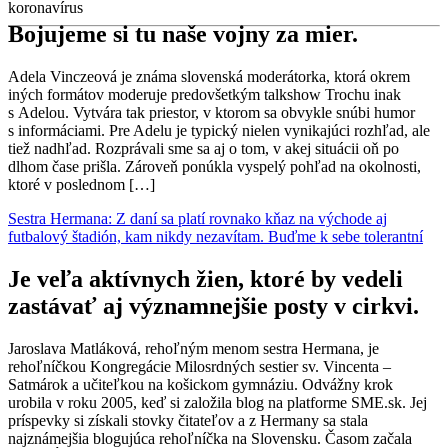
koronavírus
Bojujeme si tu naše vojny za mier.
Adela Vinczeová je známa slovenská moderátorka, ktorá okrem
iných formátov moderuje predovšetkým talkshow Trochu inak
s Adelou. Vytvára tak priestor, v ktorom sa obvykle snúbi humor
s informáciami. Pre Adelu je typický nielen vynikajúci rozhľad, ale
tiež nadhľad. Rozprávali sme sa aj o tom, v akej situácii oň po
dlhom čase prišla. Zároveň ponúkla vyspelý pohľad na okolnosti,
ktoré v poslednom […]
Sestra Hermana: Z daní sa platí rovnako kňaz na východe aj
futbalový štadión, kam nikdy nezavítam. Buďme k sebe tolerantní
Je veľa aktívnych žien, ktoré by vedeli
zastávať aj významnejšie posty v cirkvi.
Jaroslava Matláková, rehoľným menom sestra Hermana, je
rehoľníčkou Kongregácie Milosrdných sestier sv. Vincenta –
Satmárok a učiteľkou na košickom gymnáziu. Odvážny krok
urobila v roku 2005, keď si založila blog na platforme SME.sk. Jej
príspevky si získali stovky čitateľov a z Hermany sa stala
najznámejšia blogujúca rehoľníčka na Slovensku. Časom začala