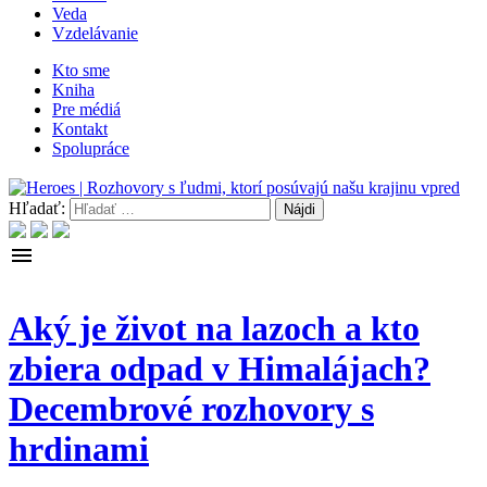
Veda
Vzdelávanie
Kto sme
Kniha
Pre médiá
Kontakt
Spolupráce
Hľadať:
menu
Aký je život na lazoch a kto
zbiera odpad v Himalájach?
Decembrové rozhovory s
hrdinami