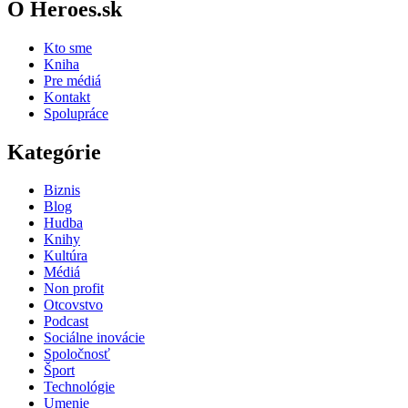
O Heroes.sk
Kto sme
Kniha
Pre médiá
Kontakt
Spolupráce
Kategórie
Biznis
Blog
Hudba
Knihy
Kultúra
Médiá
Non profit
Otcovstvo
Podcast
Sociálne inovácie
Spoločnosť
Šport
Technológie
Umenie