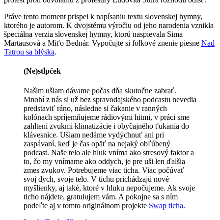
Práve tento moment prispel k napísaniu textu slovenskej hymny,
ktorého je autorom. K dvojstému výročiu od jeho narodenia vznikla
špeciálna verzia slovenskej hymny, ktorú naspievala Sima
Martausová a Miťo Bednár. Vypočujte si folkové znenie piesne
Nad
Tatrou sa blýska
.
(Ne)stĺpček
Našim ušiam dávame počas dňa skutočne zabrať.
Mnohí z nás si už bez spravodajského podcastu nevedia
predstaviť ráno, následne si čakanie v ranných
kolónach spríjemňujeme rádiovými hitmi, v práci sme
zahltení zvukmi klimatizácie i obyčajného ťukania do
klávesnice. Ušiam nedáme vydýchnuť ani pri
zaspávaní, keď je čas opäť na nejaký obľúbený
podcast. Naše telo ale hluk vníma ako stresový faktor a
to, čo my vnímame ako oddych, je pre uši len ďalšia
zmes zvukov. Potrebujeme viac ticha. Viac počúvať
svoj dych, svoje telo. V tichu prichádzajú nové
myšlienky, aj také, ktoré v hluku nepočujeme. Ak svoje
ticho nájdete, gratulujem vám. A pokojne sa s ním
podeľte aj v tomto originálnom projekte
Swap ticha
.