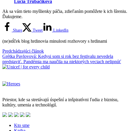
Lucia Trubačíková
Ak sa vám tieto myšlienky páčia, zdieľaním pomôžete k ich šíreniu.
Ďakujeme.
Share
Tweet
LinkedIn
(ne)stĺček
blog
hrdinovia minulosti
rozhovory s hrdinami
Predchádzajúci článok
Grétka Pavlovová: Kedysi som si rok bez festivalu nevedela
predstaviť. Pandémia ma naučila na niektorých veciach nelipnúť
|
for every child
Priestor, kde sa stretávajú úspešní a inšpiratívni ľudia z biznisu,
kultúry, umenia a technológií.
Kto sme
Kniha