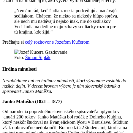
lazoch a napríklad aj to, ako vyzerá výroba slamenej strechy.
„Nemám rád, keď ľudia z mesta podceňujú a nadávajú
sedliakom. Chápem, že niekto sa niekedy hlúpo správa,
ale nech mu nadávajú nejako inak, nie do sedliakov.
Veď ľudia na dedine majú zdravý sedliacky rozum pre
tú krajinu, kde žijú.“
Prečítajte si
celý rozhovor s Jozefom Kučerom
.
Foto:
Šimon Šiplák
Hrdina minulosti
Nezabúdame ani na hrdinov minulosti, ktorí významne zasiahli do
našich dejín. V decembrovom výbere je ním slovenský básnik a
spisovateľ Janko Matúška.
Janko Matúška (1821 – 1877)
Od narodenia popredného slovenského spisovateľa uplynulo v
januári 200 rokov. Janko Matúška bol rodák z Dolného Kubína,
ktorý neskôr študoval na Evanjelickom lýceu v Bratislave. Štúdium
však dobrovoľne nedokončil. Bol medzi 22 študentami, ktorí sa na
protest proti odvolaniu z profesúry Ľudovíta Štúra rozhodli odísť.