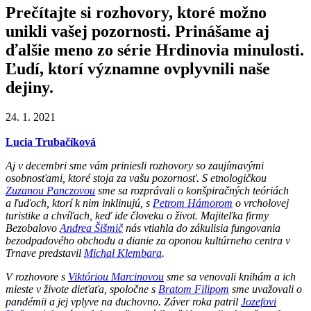
Prečítajte si rozhovory, ktoré možno
unikli vašej pozornosti. Prinášame aj
ďalšie meno zo série Hrdinovia minulosti.
Ľudí, ktorí významne ovplyvnili naše
dejiny.
24. 1. 2021
Lucia Trubačíková
Aj v decembri sme vám priniesli rozhovory so zaujímavými
osobnosťami, ktoré stoja za vašu pozornosť. S etnologičkou
Zuzanou Panczovou
sme sa rozprávali o konšpiračných teóriách
a ľuďoch, ktorí k nim inklinujú, s
Petrom Hámorom
o vrcholovej
turistike a chvíľach, keď ide človeku o život. Majiteľka firmy
Bezobalovo
Andrea Šišmič
nás vtiahla do zákulisia fungovania
bezodpadového obchodu a dianie za oponou kultúrneho centra v
Trnave predstavil
Michal Klembara
.
V rozhovore s
Viktóriou Marcinovou
sme sa venovali knihám a ich
mieste v živote dieťaťa, spoločne s
Bratom Filipom
sme uvažovali o
pandémii a jej vplyve na duchovno. Záver roka patril
Jozefovi