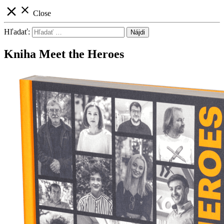
close
close
Close
Hľadať:
Kniha Meet the Heroes