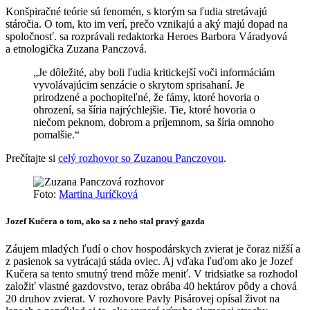
Konšpiračné teórie sú fenomén, s ktorým sa ľudia stretávajú
stáročia. O tom, kto im verí, prečo vznikajú a aký majú dopad na
spoločnosť. sa rozprávali redaktorka Heroes Barbora Váradyová
a etnologička Zuzana Panczová.
„Je dôležité, aby boli ľudia kritickejší voči informáciám
vyvolávajúcim senzácie o skrytom sprisahaní. Je
prirodzené a pochopiteľné, že fámy, ktoré hovoria o
ohrození, sa šíria najrýchlejšie. Tie, ktoré hovoria o
niečom peknom, dobrom a príjemnom, sa šíria omnoho
pomalšie.“
Prečítajte si
celý rozhovor so Zuzanou Panczovou
.
Foto:
Martina Juríčková
Jozef Kučera o tom, ako sa z neho stal pravý gazda
Záujem mladých ľudí o chov hospodárskych zvierat je čoraz nižší a
z pasienok sa vytrácajú stáda oviec. Aj vďaka ľuďom ako je Jozef
Kučera sa tento smutný trend môže meniť. V tridsiatke sa rozhodol
založiť vlastné gazdovstvo, teraz obrába 40 hektárov pôdy a chová
20 druhov zvierat. V rozhovore Pavly Pisárovej opísal život na