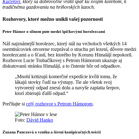
Kučerovi
, ktorý sa dobrovoľne vrátil späť ku svojim koreňom, k
tradičnému gazdovaniu na hriňovských lazoch.
Rozhovory, ktoré možno unikli vašej pozornosti
Peter Hámor o silnom pute medzi špičkovými horolezcami
Náš najznámejší horolezec, ktorý stál na vrcholoch všetkých 14
osemtisícoviek otvorene rozprával o strachu pri lezení, dôvere medzi
horolezcami a o šťastí, bez ktorého by Korunu Himalájí nepokoril.
Rozhovor Lucie Trubačíkovej s Petrom Hámorom ukazuje aj
diskutovanú stránku Himalájí, a to čistenie hôr od odpadkov.
„Mnohí kritizujú komerčné expedície kvôli tomu, že
lákajú stovky ľudí na výstupy. Tie ale všetok svoj
vytvorený odpad znesú dolu a navyše zaplatia šerpov,
ktorí zbierajú ďalší odpad.“
Prečítajte si
celý rozhovor s Petrom Hámorom
.
Foto:
Dávid Hanko
Zuzana Panczová o vzniku a šírení konšpiračných teórií